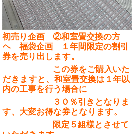
初売り企画 ②和室畳交換の方
ヘ 福袋企画 １年間限定の割引
券を売り出します。
この券をご購入いた
だきますと、和室畳交換は１年以
内の工事を行う場合に
３０％引きとなりま
す、大変お得な券となります。
限定５組様とさせて