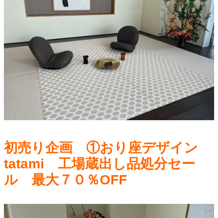
初売り企画 ①おり座デザイン
tatami 工場蔵出し品処分セー
ル 最大７０％OFF